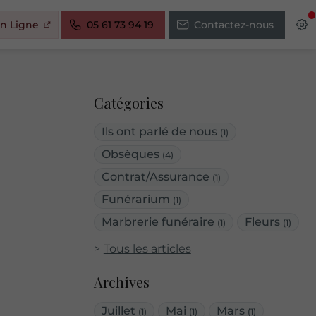
n Ligne
05 61 73 94 19
Contactez-nous
Catégories
Ils ont parlé de nous
(1)
Obsèques
(4)
Contrat/Assurance
(1)
Funérarium
(1)
Marbrerie funéraire
Fleurs
(1)
(1)
Tous les articles
Archives
Juillet
Mai
Mars
(1)
(1)
(1)