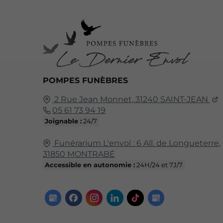
POMPES FUNÈBRES
2 Rue Jean Monnet,
31240
SAINT-JEAN
05 61 73 94 19
Joignable :
24/7
Funérarium L'envol :
6 All. de Longueterre,
31850
MONTRABÉ
Accessible en autonomie :
24H/24 et 7J/7