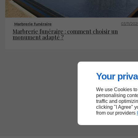
03/11/202
Marbrerie funéraire
Marbrerie funéraire : comment choisir un
monument adapté ?
Your priva
We use Cookies to
personalising conte
traffic and optimizi
clicking "I Agree" 
from our providers