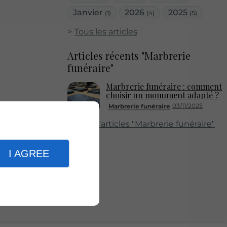
Janvier
2026
2025
(1)
(4)
(5)
Tous les articles
Articles récents "Marbrerie
funéraire"
Marbrerie funéraire : comment
choisir un monument adapté ?
03/11/2025
Marbrerie funéraire
Plus d'articles "Marbrerie funéraire"
I AGREE